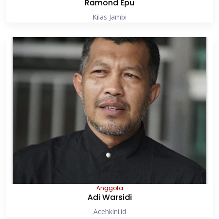
Ramond Epu
Kilas Jambi
Anggota
Adi Warsidi
Acehkini.id